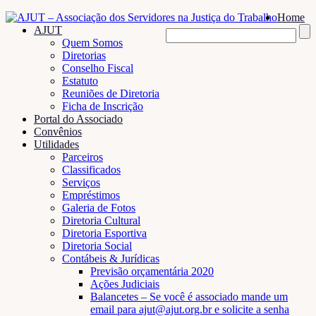
Home
AJUT
Quem Somos
Diretorias
Conselho Fiscal
Estatuto
Reuniões de Diretoria
Ficha de Inscrição
Portal do Associado
Convênios
Utilidades
Parceiros
Classificados
Serviços
Empréstimos
Galeria de Fotos
Diretoria Cultural
Diretoria Esportiva
Diretoria Social
Contábeis & Jurídicas
Previsão orçamentária 2020
Ações Judiciais
Balancetes – Se você é associado mande um
email para ajut@ajut.org.br e solicite a senha