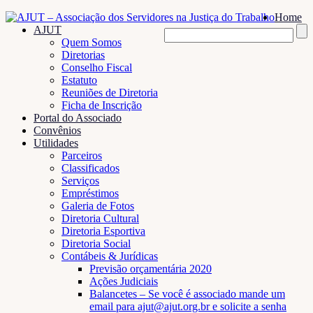
Home
AJUT
Quem Somos
Diretorias
Conselho Fiscal
Estatuto
Reuniões de Diretoria
Ficha de Inscrição
Portal do Associado
Convênios
Utilidades
Parceiros
Classificados
Serviços
Empréstimos
Galeria de Fotos
Diretoria Cultural
Diretoria Esportiva
Diretoria Social
Contábeis & Jurídicas
Previsão orçamentária 2020
Ações Judiciais
Balancetes – Se você é associado mande um
email para ajut@ajut.org.br e solicite a senha