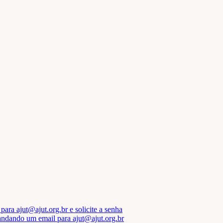
ara ajut@ajut.org.br e solicite a senha
mandando um email para ajut@ajut.org.br