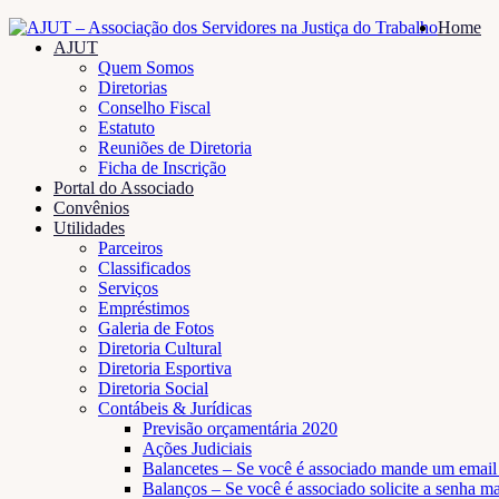
Home
AJUT
Quem Somos
Diretorias
Conselho Fiscal
Estatuto
Reuniões de Diretoria
Ficha de Inscrição
Portal do Associado
Convênios
Utilidades
Parceiros
Classificados
Serviços
Empréstimos
Galeria de Fotos
Diretoria Cultural
Diretoria Esportiva
Diretoria Social
Contábeis & Jurídicas
Previsão orçamentária 2020
Ações Judiciais
Balancetes – Se você é associado mande um email p
Balanços – Se você é associado solicite a senha 