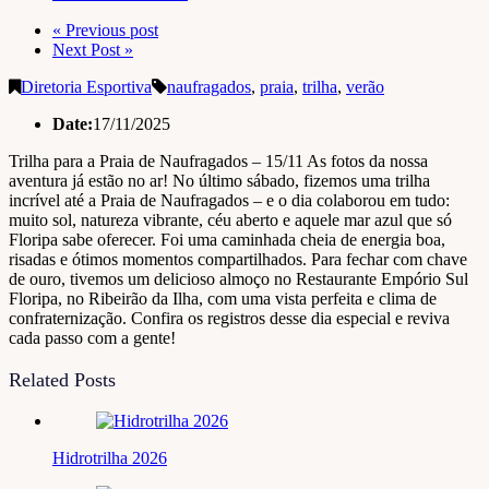
« Previous post
Next Post »
Diretoria Esportiva
naufragados
,
praia
,
trilha
,
verão
Date:
17/11/2025
Trilha para a Praia de Naufragados – 15/11 As fotos da nossa
aventura já estão no ar! No último sábado, fizemos uma trilha
incrível até a Praia de Naufragados – e o dia colaborou em tudo:
muito sol, natureza vibrante, céu aberto e aquele mar azul que só
Floripa sabe oferecer. Foi uma caminhada cheia de energia boa,
risadas e ótimos momentos compartilhados. Para fechar com chave
de ouro, tivemos um delicioso almoço no Restaurante Empório Sul
Floripa, no Ribeirão da Ilha, com uma vista perfeita e clima de
confraternização. Confira os registros desse dia especial e reviva
cada passo com a gente!
Related Posts
Hidrotrilha 2026