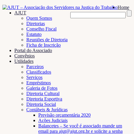
Home
AJUT
Quem Somos
Diretorias
Conselho Fiscal
Estatuto
Reuniões de Diretoria
Ficha de Inscrição
Portal do Associado
Convênios
Utilidades
Parceiros
Classificados
Serviços
Empréstimos
Galeria de Fotos
Diretoria Cultural
Diretoria Esportiva
Diretoria Social
Contábeis & Jurídicas
Previsão orçamentária 2020
Ações Judiciais
Balancetes – Se você é associado mande um
email para ajut@ajut.org.br e solicite a senha